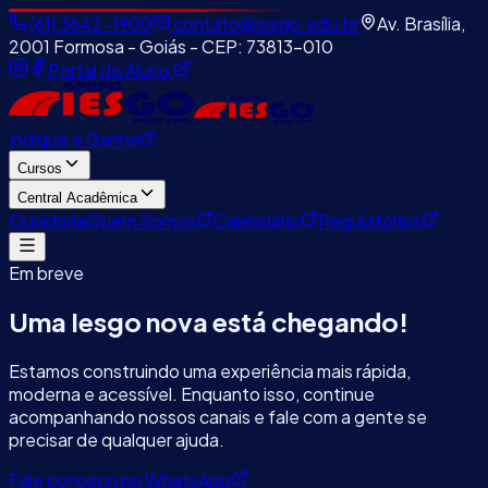
(61) 3642-1900
contato@iesgo.edu.br
Av. Brasília,
2001 Formosa - Goiás - CEP: 73813-010
Portal do Aluno
Indique e Ganhe
Cursos
Central Acadêmica
Ouvidoria
Quem Somos
Calendário
Regulatórios
Em breve
Uma Iesgo
nova está chegando!
Estamos construindo uma experiência mais rápida,
moderna e acessível. Enquanto isso, continue
acompanhando nossos canais e fale com a gente se
precisar de qualquer ajuda.
Fale conosco no WhatsApp